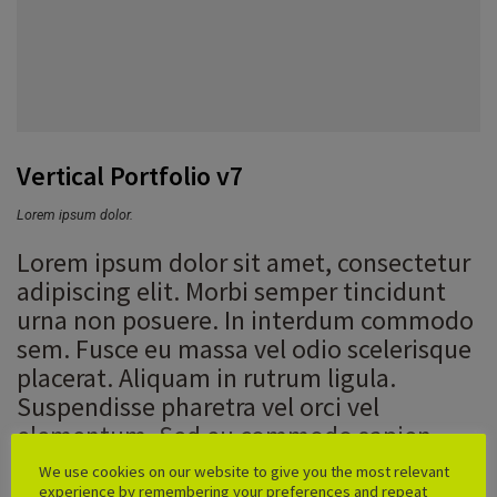
Vertical Portfolio v7
Lorem ipsum dolor.
Lorem ipsum dolor sit amet, consectetur
adipiscing elit. Morbi semper tincidunt
urna non posuere. In interdum commodo
sem. Fusce eu massa vel odio scelerisque
placerat. Aliquam in rutrum ligula.
Suspendisse pharetra vel orci vel
elementum. Sed eu commodo sapien.
Pellentesque interdum magna quis mollis
We use cookies on our website to give you the most relevant
posuere. Nam et nisi sit amet ipsum
experience by remembering your preferences and repeat